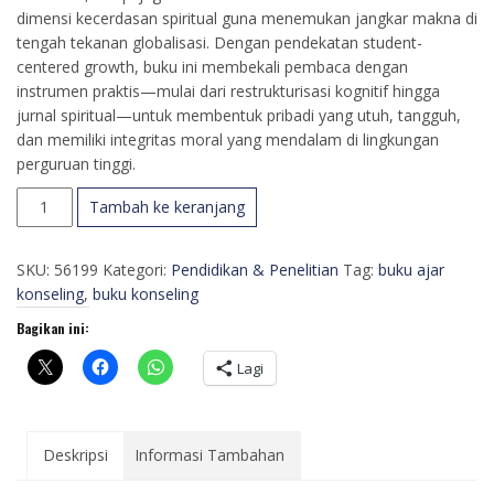
dimensi kecerdasan spiritual guna menemukan jangkar makna di
tengah tekanan globalisasi. Dengan pendekatan student-
centered growth, buku ini membekali pembaca dengan
instrumen praktis—mulai dari restrukturisasi kognitif hingga
jurnal spiritual—untuk membentuk pribadi yang utuh, tangguh,
dan memiliki integritas moral yang mendalam di lingkungan
perguruan tinggi.
Kuantitas
Tambah ke keranjang
Buku
Ajar
SKU:
56199
Kategori:
Pendidikan & Penelitian
Tag:
buku ajar
Konseling
konseling
,
buku konseling
Kognitif
Perilaku
Bagikan ini:
Teknik
Self-
Lagi
Management
Deskripsi
Informasi Tambahan