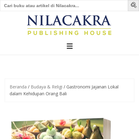
Search
for:
Skip
to
content
Beranda
/
Budaya & Religi
/ Gastronomi Jajanan Lokal
dalam Kehidupan Orang Bali