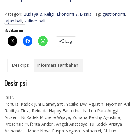
Gastronomi
Jajanan
Kategori:
Budaya & Religi
,
Ekonomi & Bisnis
Tag:
gastronomi
,
Lokal
jajan bali
,
kuliner bali
dalam
Kehidupan
Bagikan ini:
Orang
Bali
Lagi
Deskripsi
Informasi Tambahan
Deskripsi
ISBN:
Penulis: Kadek Juni Damayanti, Yesika Dwi Agustin, Nyoman Aril
Raditya Tirta, Reinada Happy Easterina, Ni Luh Putu Anggi
Artaeni, Ni Kadek Michelle Wijaya, Yohana Perchy Agustina,
Kresensia Yufarita Anderi, Angeli Anatasya, Ni Kadek Aristya
Adinanda, I Made Nova Puspa Negara, Nathaniel, Ni Luh